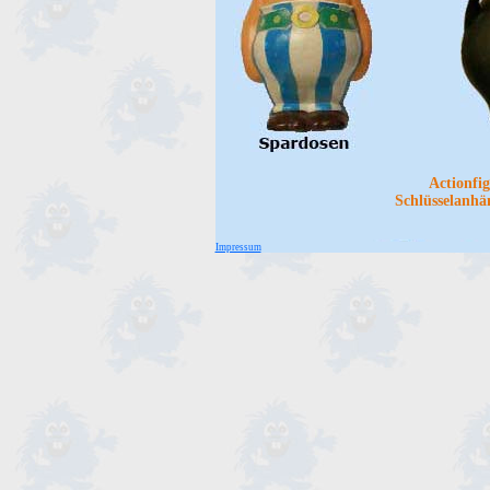
Actionfig
Schlüsselanhä
Impressum